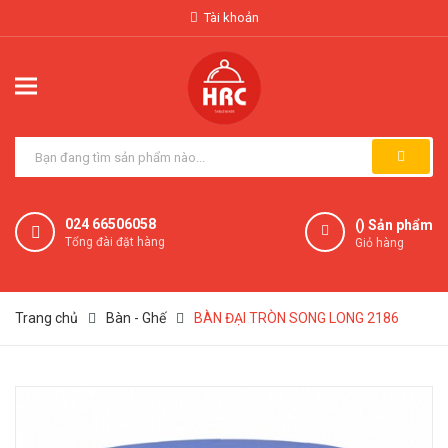
Tài khoản
024 66506058
(
) Sản phẩm
Tổng đài đặt hàng
Giỏ hàng
Trang chủ
Bàn - Ghế
BÀN ĐẠI TRÒN SONG LONG 2186