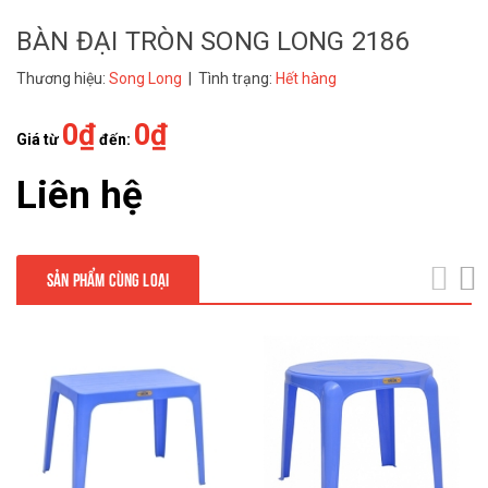
BÀN ĐẠI TRÒN SONG LONG 2186
Thương hiệu:
Song Long
| Tình trạng:
Hết hàng
0₫
0₫
Giá từ
đến:
Liên hệ
SẢN PHẨM CÙNG LOẠI
next