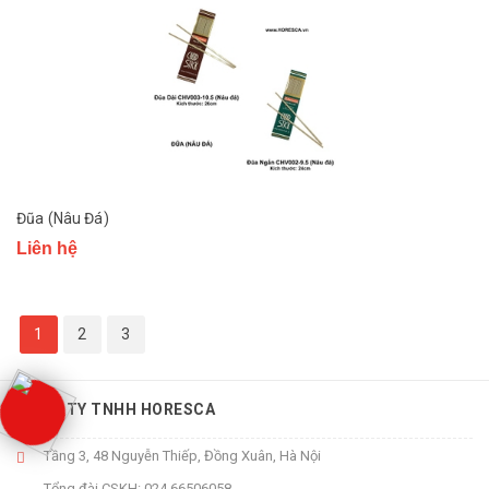
Đũa (Nâu Đá)
Liên hệ
1
2
3
CÔNG TY TNHH HORESCA
Tầng 3, 48 Nguyễn Thiếp, Đồng Xuân, Hà Nội
Tổng đài CSKH:
024 66506058