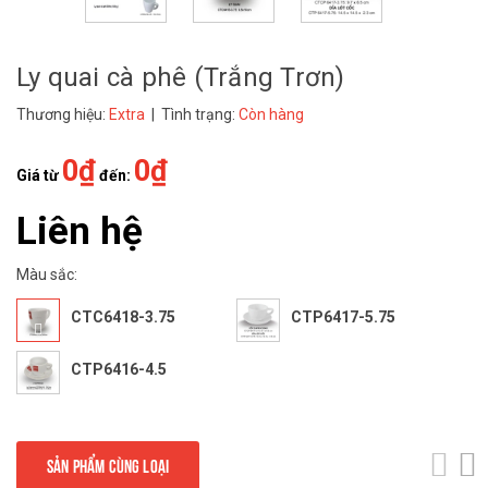
Ly quai cà phê (Trắng Trơn)
Thương hiệu:
Extra
| Tình trạng:
Còn hàng
0₫
0₫
Giá từ
đến:
Liên hệ
Màu sắc:
CTC6418-3.75
CTP6417-5.75
CTP6416-4.5
SẢN PHẨM CÙNG LOẠI
next