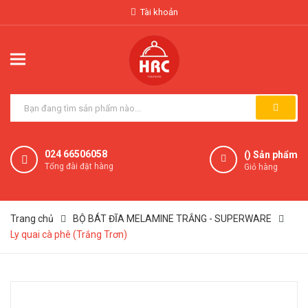
Tài khoản
024 66506058
(
) Sản phẩm
Tổng đài đặt hàng
Giỏ hàng
Trang chủ
BỘ BÁT ĐĨA MELAMINE TRẮNG - SUPERWARE
Ly quai cà phê (Trắng Trơn)