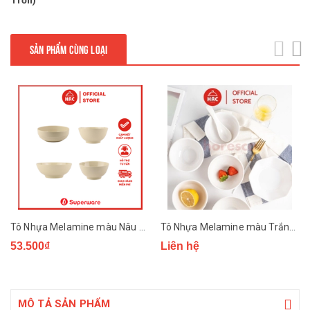
Trơn)
SẢN PHẨM CÙNG LOẠI
next
Tô Nhựa Melamine màu Nâu Đá Superware
Tô Nhựa Melamine màu Trắng Trơn Superware
53.500₫
Liên hệ
MÔ TẢ SẢN PHẨM