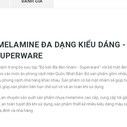
ĐÁNH GIÁ
MELAMINE ĐA DẠNG KIỂU DÁNG -
SUPERWARE
m trong bộ sưu tập "Bộ bát đĩa đen nhám - Superware" với bề mặt đe
cho các món ăn phong cách Hàn Quốc, Nhật Bản. Bộ sản phẩm gồm nhiề
iều phong cách nhà hàng khác nhau. Sản phẩm có bề mặt nhám sẽ giúp h
 giúp sản phẩm bền hạn chế sứt vỡ và an toàn khi sử dụng.
 Lan chuyên sản xuất sản phẩm nhựa melamine cao cấp, cung cấp tới g
, an toàn tuyệt đối khi sử dụng, sản phẩm thiết kế nhiều kiểu dáng màu s
a đình và nhà hàng.