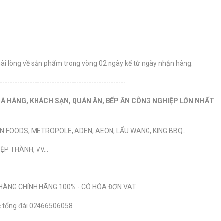
hài lòng về sản phẩm trong vòng 02 ngày kể từ ngày nhận hàng.
---------------------------------------------------
HÀ HÀNG, KHÁCH SẠN, QUÁN ĂN, BẾP ĂN CÔNG NGHIỆP LỚN NHẤT
N FOODS, METROPOLE, ADEN, AEON, LẨU WANG, KING BBQ…
P THÀNH, VV...
HÀNG CHÍNH HÃNG 100% - CÓ HÓA ĐƠN VAT
ặc tổng đài 02466506058