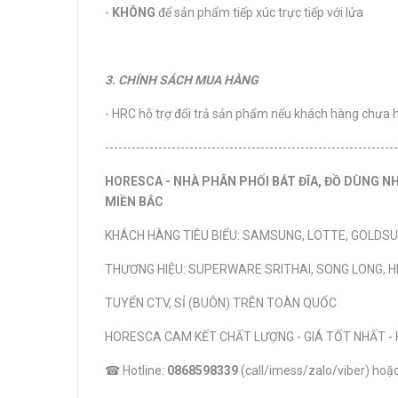
-
KHÔNG
để sản phẩm tiếp xúc trực tiếp với lửa
3. CHÍNH SÁCH MUA HÀNG
- HRC hỗ trợ đổi trả sản phẩm nếu khách hàng chưa 
------------------------------------------------------------------
HORESCA - NHÀ PHÂN PHỐI BÁT ĐĨA, ĐỒ DÙNG N
MIỀN BẮC
KHÁCH HÀNG TIÊU BIỂU: SAMSUNG, LOTTE, GOLDSU
THƯƠNG HIỆU: SUPERWARE SRITHAI, SONG LONG, HIỆ
TUYỂN CTV, SỈ (BUÔN) TRÊN TOÀN QUỐC
HORESCA CAM KẾT CHẤT LƯỢNG - GIÁ TỐT NHẤT - 
☎ Hotline:
0868598339
(call/imess/zalo/viber) ho