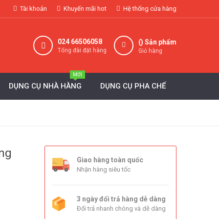
Tài khoản
Khuyến mãi hot
Hệ thống cửa hàng
024 66506058
(
) Sản phẩm
Tổng đài đặt hàng
Giỏ hàng
MỚI
DỤNG CỤ NHÀ HÀNG
DỤNG CỤ PHA CHẾ
ng
Giao hàng toàn quốc
Nhận hàng siêu tốc
3 ngày đổi trả hàng dễ dàng
Đổi trả nhanh chóng và dễ dàng