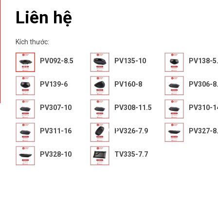
Liên hệ
Kích thước:
PV092-8.5
PV135-10
PV138-5
PV139-6
PV160-8
PV306-8
PV307-10
PV308-11.5
PV310-1
next
PV311-16
PV326-7.9
PV327-8
PV328-10
TV335-7.7