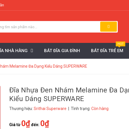
uần
HOT
ĐĨA NHÀ HÀNG
BÁT ĐĨA GIA ĐÌNH
BÁT ĐĨA TRẺ EM
 Nhám Melamine Đa Dạng Kiểu Dáng SUPERWARE
Đĩa Nhựa Đen Nhám Melamine Đa Dạ
Kiểu Dáng SUPERWARE
Thương hiệu:
Srithai Superware
| Tình trạng:
Còn hàng
0₫
0₫
Giá từ
đến: