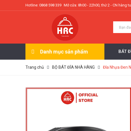
Hotline: 0868 598 339
Mở cửa: 8h00 - 22h00, thứ 2 - CN hàng t
Danh mục sản phẩm
BÁT 
Trang chủ
BỘ BÁT ĐĨA NHÀ HÀNG
Đĩa Nhựa Đen