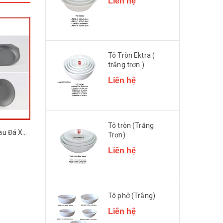
Liên hệ
Tô Tròn Ektra (
trắng trơn )
Liên hệ
Tô tròn (Trắng
Đĩa Nhựa Melamine màu Đá Xám Đa Dạng Kiểu Dáng SUPERWARE
Đĩa Vuông Nhựa Melamine màu Nâu Sáng Nhám SUPERWARE
Trơn)
Liên hệ
Liên hệ
Liên hệ
Tô phở (Trắng)
Liên hệ