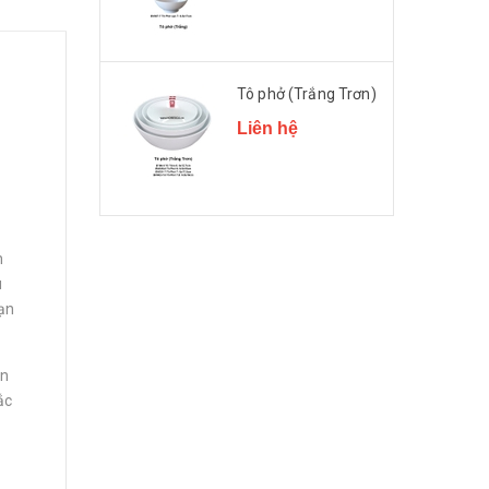
Tô phở (Trắng Trơn)
Liên hệ
n
u
ạn
ần
ắc