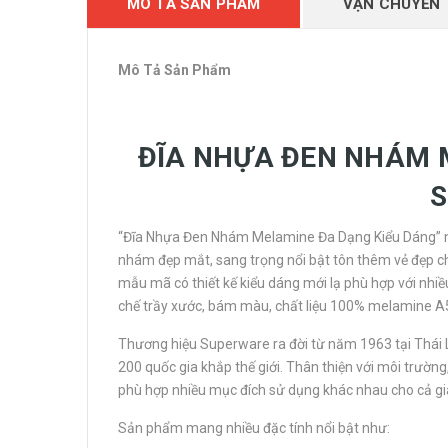
MÔ TẢ SẢN PHẨM
VẬN CHUYỂN
Mô Tả Sản Phẩm
ĐĨA NHỰA ĐEN NHÁM 
“Đĩa Nhựa Đen Nhám Melamine Đa Dạng Kiểu Dáng” nằ
nhám đẹp mắt, sang trọng nổi bật tôn thêm vẻ đẹp 
mẫu mã có thiết kế kiểu dáng mới lạ phù hợp với nh
chế trầy xước, bám màu, chất liệu 100% melamine A5
Thương hiệu Superware ra đời từ năm 1963 tại Thái
200 quốc gia khắp thế giới. Thân thiện với môi trường
phù hợp nhiều mục đích sử dụng khác nhau cho cả gi
Sản phẩm mang nhiều đặc tính nổi bật như: