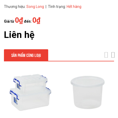
Thương hiệu:
Song Long
| Tình trạng:
Hết hàng
0₫
0₫
Giá từ
đến:
Liên hệ
SẢN PHẨM CÙNG LOẠI
next