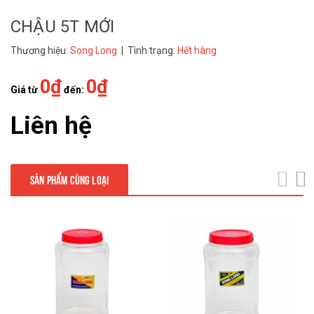
CHẬU 5T MỚI
Thương hiệu:
Song Long
| Tình trạng:
Hết hàng
0₫
0₫
Giá từ
đến:
Liên hệ
SẢN PHẨM CÙNG LOẠI
next