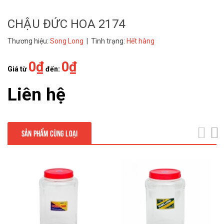
CHẬU ĐỨC HOA 2174
Thương hiệu:
Song Long
| Tình trạng:
Hết hàng
0₫
0₫
Giá từ
đến:
Liên hệ
SẢN PHẨM CÙNG LOẠI
next