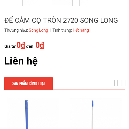
ĐẾ CẮM CỌ TRÒN 2720 SONG LONG
Thương hiệu:
Song Long
| Tình trạng:
Hết hàng
0₫
0₫
Giá từ
đến:
Liên hệ
SẢN PHẨM CÙNG LOẠI
next