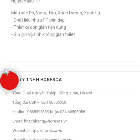
Nguyên liệu:PP
Màu sắc:Đỏ, Vàng, Tím, Xanh Dương, Xanh Lá
- Chất liệu nhựa PP bền đẹp
- Thiết kế đơn giản tiện dụng
- Giữ gìn vệ sinh không gian toilet
CÔNG TY TNHH HORESCA
Tầng 3, 48 Nguyễn Thiếp, Đồng Xuân, Hà Nội
Tổng đài CSKH:
024 66506058
Hotline:
0868598339
hoặc
024 66506058
Email:
khachhang@horesca.vn
Website:
https://horesca.vn
Website:
https://horesca.com.vn