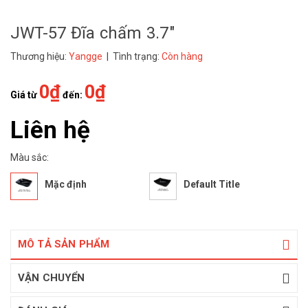
JWT-57 Đĩa chấm 3.7"
Thương hiệu:
Yangge
| Tình trạng:
Còn hàng
0₫
0₫
Giá từ
đến:
Liên hệ
Màu sắc:
Mặc định
Default Title
MÔ TẢ SẢN PHẨM
VẬN CHUYỂN