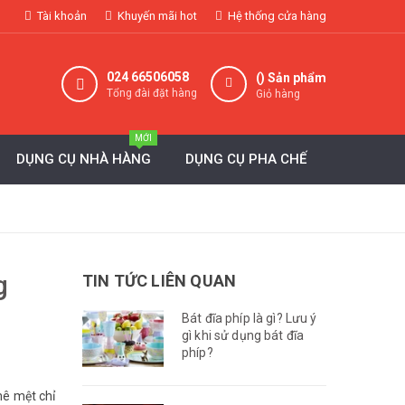
Tài khoản
Khuyến mãi hot
Hệ thống cửa hàng
024 66506058
(
) Sản phẩm
Tổng đài đặt hàng
Giỏ hàng
MỚI
DỤNG CỤ NHÀ HÀNG
DỤNG CỤ PHA CHẾ
g
TIN TỨC LIÊN QUAN
Bát đĩa phíp là gì? Lưu ý
gì khi sử dụng bát đĩa
phíp?
mê mệt chỉ