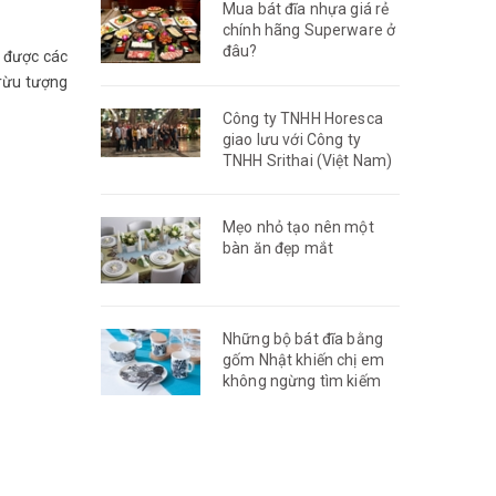
Mua bát đĩa nhựa giá rẻ
chính hãng Superware ở
đâu?
 được các
trừu tượng
Công ty TNHH Horesca
giao lưu với Công ty
TNHH Srithai (Việt Nam)
Mẹo nhỏ tạo nên một
bàn ăn đẹp mắt
Những bộ bát đĩa bằng
gốm Nhật khiến chị em
không ngừng tìm kiếm