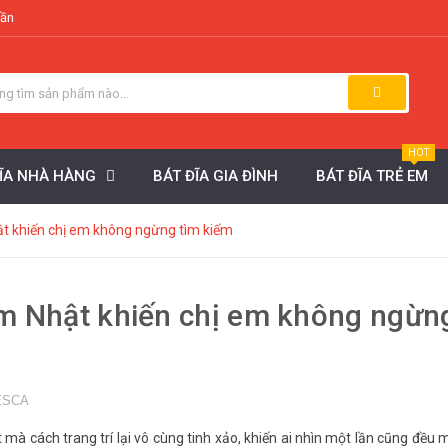
uần
HOT
ĐĨA NHÀ HÀNG
BÁT ĐĨA GIA ĐÌNH
BÁT ĐĨA TRẺ EM
t khiến chị em không ngừng tìm kiếm
m Nhật khiến chị em không ngừn
ESCA
 mà cách trang trí lại vô cùng tinh xảo, khiến ai nhìn một lần cũng đều 