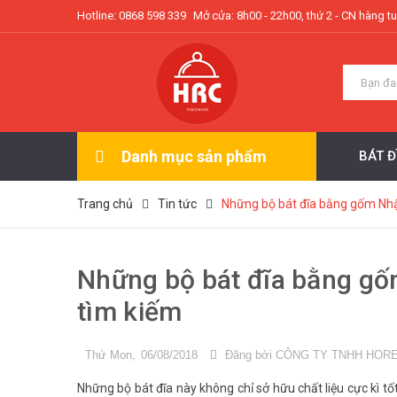
Hotline: 0868 598 339
Mở cửa: 8h00 - 22h00, thứ 2 - CN hàng t
Danh mục sản phẩm
BÁT 
Trang chủ
Tin tức
Những bộ bát đĩa bằng gốm Nhậ
Những bộ bát đĩa bằng gố
tìm kiếm
Thứ Mon,
06/08/2018
Đăng bởi
CÔNG TY TNHH HOR
Những bộ bát đĩa này không chỉ sở hữu chất liệu cực kì tốt