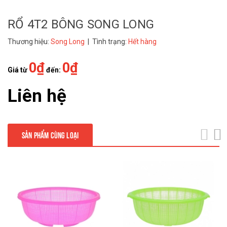
RỔ 4T2 BÔNG SONG LONG
Thương hiệu:
Song Long
| Tình trạng:
Hết hàng
0₫
0₫
Giá từ
đến:
Liên hệ
SẢN PHẨM CÙNG LOẠI
next