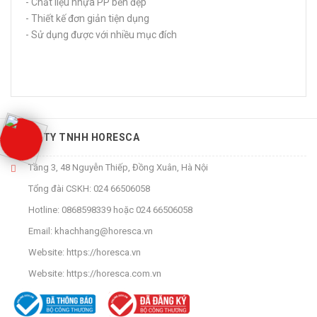
- Chất liệu nhựa PP bền đẹp
- Thiết kế đơn giản tiện dụng
- Sử dụng được với nhiều mục đích
CÔNG TY TNHH HORESCA
Tầng 3, 48 Nguyễn Thiếp, Đồng Xuân, Hà Nội
Tổng đài CSKH:
024 66506058
Hotline:
0868598339
hoặc
024 66506058
Email:
khachhang@horesca.vn
Website:
https://horesca.vn
Website:
https://horesca.com.vn