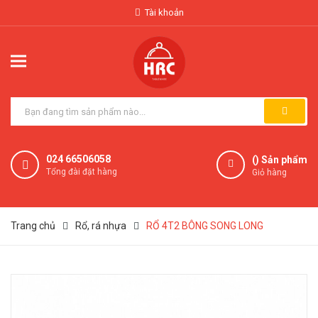
Tài khoản
024 66506058
(
) Sản phẩm
Tổng đài đặt hàng
Giỏ hàng
Trang chủ
Rổ, rá nhựa
RỔ 4T2 BÔNG SONG LONG