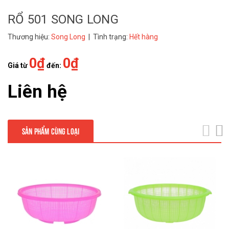
RỔ 501 SONG LONG
Thương hiệu:
Song Long
| Tình trạng:
Hết hàng
0₫
0₫
Giá từ
đến:
Liên hệ
SẢN PHẨM CÙNG LOẠI
next