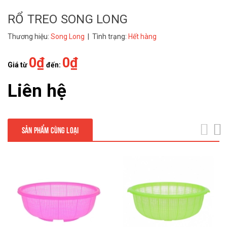
RỔ TREO SONG LONG
Thương hiệu:
Song Long
| Tình trạng:
Hết hàng
0₫
0₫
Giá từ
đến:
Liên hệ
SẢN PHẨM CÙNG LOẠI
next