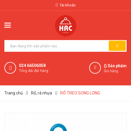
Tài khoản
024 66506058
(
) Sản phẩm
Tổng đài đặt hàng
Giỏ hàng
Trang chủ
Rổ, rá nhựa
RỔ TREO SONG LONG