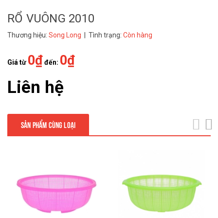
RỔ VUÔNG 2010
Thương hiệu:
Song Long
| Tình trạng:
Còn hàng
0₫
0₫
Giá từ
đến:
Liên hệ
SẢN PHẨM CÙNG LOẠI
next