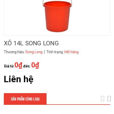
XÔ 14L SONG LONG
Thương hiệu:
Song Long
| Tình trạng:
Hết hàng
0₫
0₫
Giá từ
đến:
Liên hệ
SẢN PHẨM CÙNG LOẠI
next