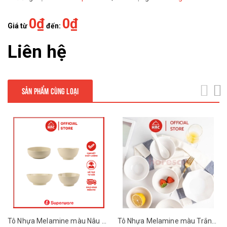
0₫
0₫
Giá từ
đến:
Liên hệ
SẢN PHẨM CÙNG LOẠI
next
Tô Nhựa Melamine màu Nâu Đá Superware
Tô Nhựa Melamine màu Trắng Trơn Superware