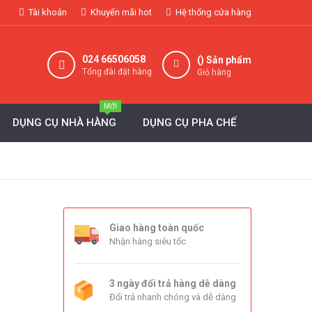
Tài khoản
Khuyến mãi hot
Hệ thống cửa hàng
024 66506058
(
) Sản phẩm
Tổng đài đặt hàng
Giỏ hàng
MỚI
DỤNG CỤ NHÀ HÀNG
DỤNG CỤ PHA CHẾ
Giao hàng toàn quốc
Nhận hàng siêu tốc
3 ngày đổi trả hàng dễ dàng
Đổi trả nhanh chóng và dễ dàng