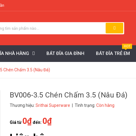
uần
HOT
ĐĨA NHÀ HÀNG
BÁT ĐĨA GIA ĐÌNH
BÁT ĐĨA TRẺ EM
5 Chén Chấm 3.5 (Nâu Đá)
BV006-3.5 Chén Chấm 3.5 (Nâu Đá)
Thương hiệu:
Srithai Superware
| Tình trạng:
Còn hàng
0₫
0₫
Giá từ
đến: