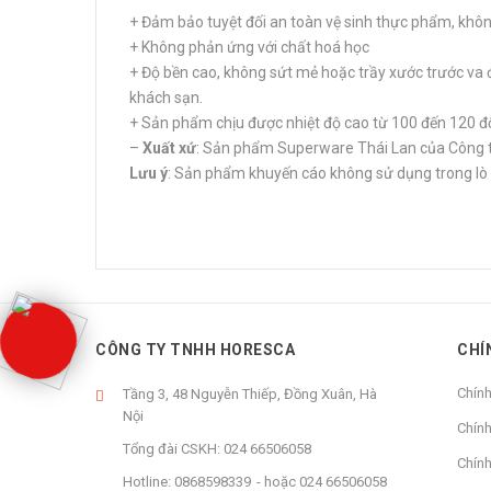
+ Đảm bảo tuyệt đối an toàn vệ sinh thực phẩm, kh
+ Không phản ứng với chất hoá học
+ Độ bền cao, không sứt mẻ hoặc trầy xước trước va 
khách sạn.
+ Sản phẩm chịu được nhiệt độ cao từ 100 đến 120 đ
–
Xuất xứ
: Sản phẩm Superware Thái Lan của Công t
Lưu ý
: Sản phẩm khuyến cáo không sử dụng trong lò 
CÔNG TY TNHH HORESCA
CHÍ
Chín
Tầng 3, 48 Nguyễn Thiếp, Đồng Xuân, Hà
Nội
Chính
Tổng đài CSKH:
024 66506058
Chính
Hotline:
0868598339
hoặc
024 66506058