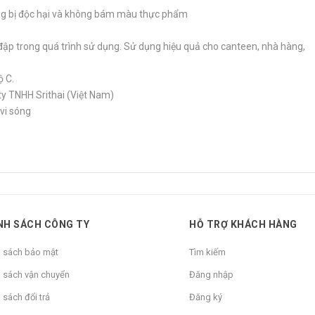
ông bị độc hại và không bám màu thực phẩm
đập trong quá trình sử dụng. Sử dụng hiệu quả cho canteen, nhà hàng,
ộ C.
y TNHH Srithai (Việt Nam)
vi sóng
NH SÁCH CÔNG TY
HỖ TRỢ KHÁCH HÀNG
h sách bảo mật
Tìm kiếm
 sách vận chuyển
Đăng nhập
 sách đổi trả
Đăng ký