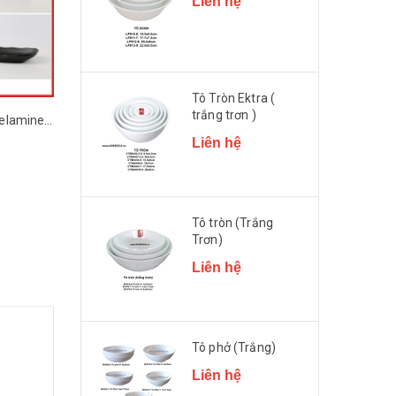
Liên hệ
Tô Tròn Ektra (
trắng trơn )
Đĩa Nhựa Đen Nhám Melamine Đa Dạng Kiểu Dáng SUPERWARE
Đĩa Nhựa Melamine màu Đá Xám Đa Dạng Kiểu Dáng SUPERWARE
Liên hệ
Liên hệ
Liên hệ
Tô tròn (Trắng
Trơn)
Liên hệ
Tô phở (Trắng)
Liên hệ