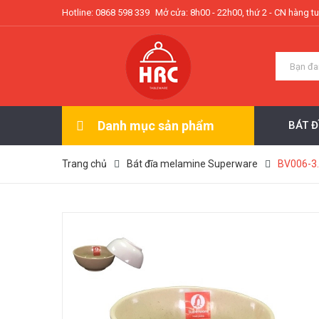
Hotline: 0868 598 339
Mở cửa: 8h00 - 22h00, thứ 2 - CN hàng t
Danh mục sản phẩm
BÁT 
Trang chủ
Bát đĩa melamine Superware
BV006-3.