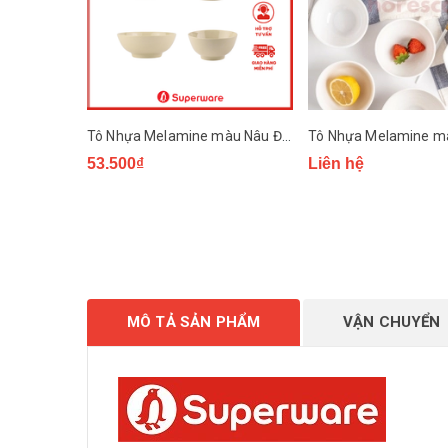
Tô Nhựa Melamine màu Nâu Đá Superware
53.500₫
Liên hệ
MÔ TẢ SẢN PHẨM
VẬN CHUYỂN