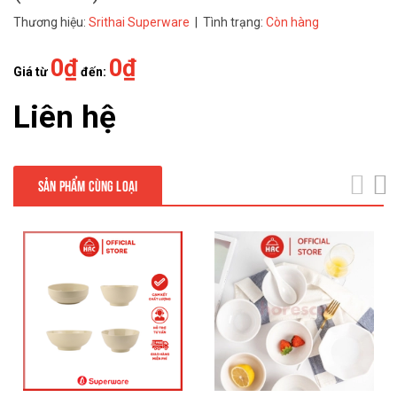
Thương hiệu:
Srithai Superware
| Tình trạng:
Còn hàng
0₫
0₫
Giá từ
đến:
Liên hệ
SẢN PHẨM CÙNG LOẠI
next