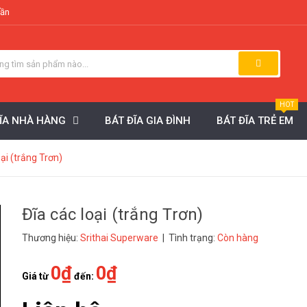
uần
HOT
ĐĨA NHÀ HÀNG
BÁT ĐĨA GIA ĐÌNH
BÁT ĐĨA TRẺ EM
oại (trắng Trơn)
Đĩa các loại (trắng Trơn)
Thương hiệu:
Srithai Superware
| Tình trạng:
Còn hàng
0₫
0₫
Giá từ
đến: