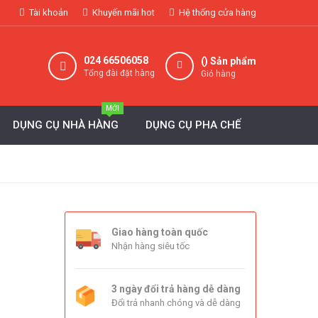
Tài khoản
Khuyến mãi hot
Hệ thống cửa hàng
024 66506058
(
) Sản phẩm
Tổng đài đặt hàng
Giỏ hàng
MỚI
DỤNG CỤ NHÀ HÀNG
DỤNG CỤ PHA CHẾ
Giao hàng toàn quốc
Nhận hàng siêu tốc
3 ngày đổi trả hàng dễ dàng
Đổi trả nhanh chóng và dễ dàng