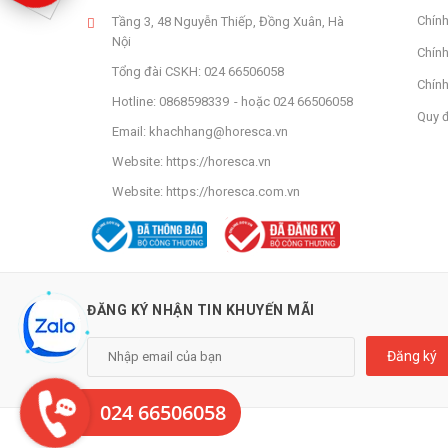
Chín
Tầng 3, 48 Nguyễn Thiếp, Đồng Xuân, Hà
Nội
Chính
Tổng đài CSKH:
024 66506058
Chính
Hotline:
0868598339
hoặc
024 66506058
Quy 
Email:
khachhang@horesca.vn
Website:
https://horesca.vn
Website:
https://horesca.com.vn
ĐĂNG KÝ NHẬN TIN KHUYẾN MÃI
Đăng ký
024 66506058