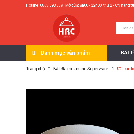
Hotline: 0868 598 339
Mở cửa: 8h00 - 22h00, thứ 2 - CN hàng t
Danh mục sản phẩm
BÁT 
Trang chủ
Bát đĩa melamine Superware
Đĩa các l