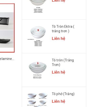
Liên hệ
Tô Tròn Ektra (
trắng trơn )
Liên hệ
Đĩa Nhựa Đen Nhám Melamine Đa Dạng Kiểu Dáng SUPERWARE
Đĩa Nhựa Melamine màu Đá Xám Đa Dạng Kiểu Dáng SUPERWARE
Tô tròn (Trắng
Trơn)
Liên hệ
Liên hệ
Liên hệ
Tô phở (Trắng)
Liên hệ