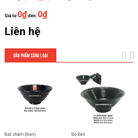
0₫
0₫
Giá từ
đến:
Liên hệ
SẢN PHẨM CÙNG LOẠI
next
Bát chấm (Đen)
Bộ Đen