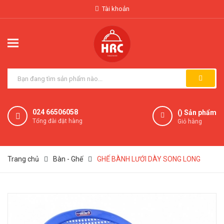
Tài khoản
024 66506058
(
) Sản phẩm
Tổng đài đặt hàng
Giỏ hàng
Trang chủ
Bàn - Ghế
GHẾ BÀNH LƯỚI DÀY SONG LONG