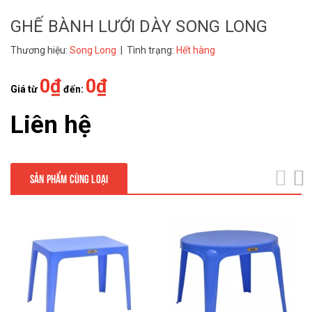
GHẾ BÀNH LƯỚI DÀY SONG LONG
Thương hiệu:
Song Long
| Tình trạng:
Hết hàng
0₫
0₫
Giá từ
đến:
Liên hệ
SẢN PHẨM CÙNG LOẠI
next