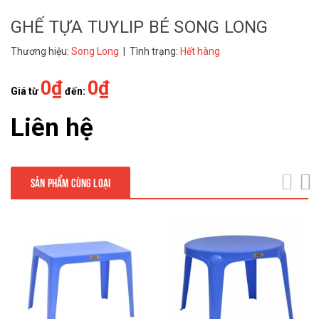
GHẾ TỰA TUYLIP BÉ SONG LONG
Thương hiệu:
Song Long
| Tình trạng:
Hết hàng
0₫
0₫
Giá từ
đến:
Liên hệ
SẢN PHẨM CÙNG LOẠI
next