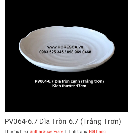
PV064-6.7 Dĩa Tròn 6.7 (Trắng Trơn)
Thương hiệu:
Srithai Superware
| Tình trạng:
Hết hàng