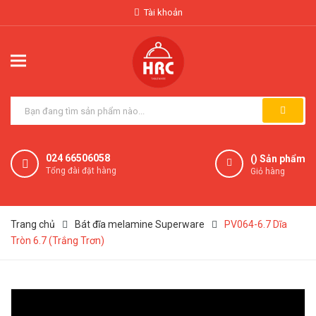
Tài khoản
024 66506058
(
) Sản phẩm
Tổng đài đặt hàng
Giỏ hàng
Trang chủ
Bát đĩa melamine Superware
PV064-6.7 Dĩa
Tròn 6.7 (Trắng Trơn)