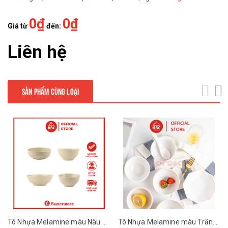
0₫
0₫
Giá từ
đến:
Liên hệ
SẢN PHẨM CÙNG LOẠI
next
Tô Nhựa Melamine màu Nâu Đá Superware
Tô Nhựa Melamine màu Trắng Trơn Superware