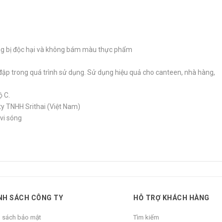
ông bị độc hại và không bám màu thực phẩm
đập trong quá trình sử dụng. Sử dụng hiệu quả cho canteen, nhà hàng,
ộ C.
y TNHH Srithai (Việt Nam)
vi sóng
NH SÁCH CÔNG TY
HỖ TRỢ KHÁCH HÀNG
h sách bảo mật
Tìm kiếm