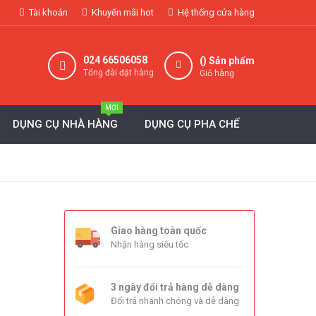
Tài khoản
Khuyến mãi hot
Hệ thống cửa hàng
024 66506058
(
) Sản phẩm
Tổng đài đặt hàng
Giỏ hàng
MỚI
DỤNG CỤ NHÀ HÀNG
DỤNG CỤ PHA CHẾ
Giao hàng toàn quốc
Nhận hàng siêu tốc
3 ngày đổi trả hàng dễ dàng
Đổi trả nhanh chóng và dễ dàng