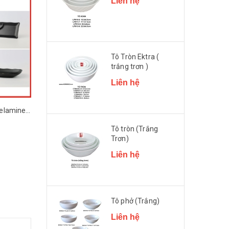
Liên hệ
Tô Tròn Ektra (
trắng trơn )
Liên hệ
Đĩa Nhựa Đen Nhám Melamine Đa Dạng Kiểu Dáng SUPERWARE
Đĩa Nhựa Melamine màu Đá Xám Đa Dạng Kiểu Dáng SUPERWARE
Liên hệ
Liên hệ
Tô tròn (Trắng
Trơn)
Liên hệ
Tô phở (Trắng)
Liên hệ