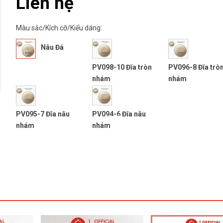
Liên hệ
Màu sắc/Kích cỡ/Kiểu dáng:
Nâu Đá
PV098-10 Đĩa tròn
PV096-8 Đĩa trò
nhám
nhám
PV095-7 Đĩa nâu
PV094-6 Đĩa nâu
next
nhám
nhám