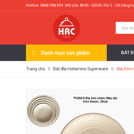
Hotline: 0868 598 339
Mở cửa: 8h00 - 22h00, thứ 2 - CN hàng t
Danh mục sản phẩm
BÁT 
Trang chủ
Bát đĩa melamine Superware
Đĩa tròn