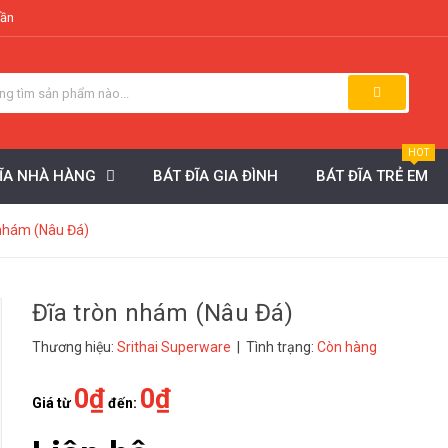
uần
HOT
ĐĨA NHÀ HÀNG
BÁT ĐĨA GIA ĐÌNH
BÁT ĐĨA TRẺ EM
 nhám (Nâu Đá)
Đĩa tròn nhám (Nâu Đá)
Thương hiệu:
Srithai Superware
| Tình trạng:
Còn hàng
0₫
0₫
Giá từ
đến: