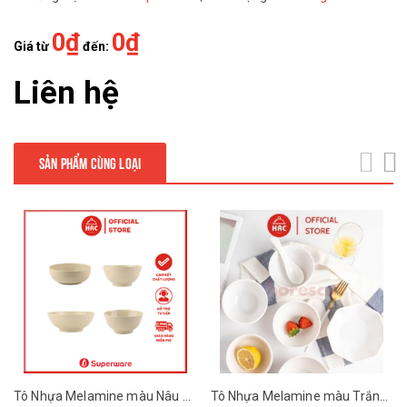
0₫
0₫
Giá từ
đến:
Liên hệ
SẢN PHẨM CÙNG LOẠI
next
Tô Nhựa Melamine màu Nâu Đá Superware
Tô Nhựa Melamine màu Trắng Trơn Superware