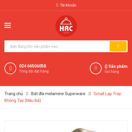
Tài khoản
024 66506058
(
) Sản phẩm
Tổng đài đặt hàng
Giỏ hàng
Trang chủ
Bát đĩa melamine Superware
Small Lap Tray
Không Tay (Nâu Đá)