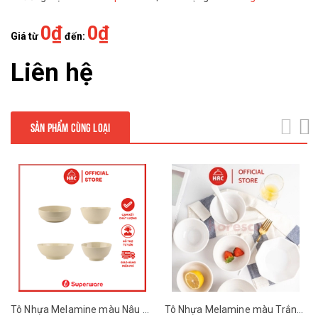
0₫
0₫
Giá từ
đến:
Liên hệ
SẢN PHẨM CÙNG LOẠI
next
Tô Nhựa Melamine màu Nâu Đá Superware
Tô Nhựa Melamine màu Trắng Trơn Superware